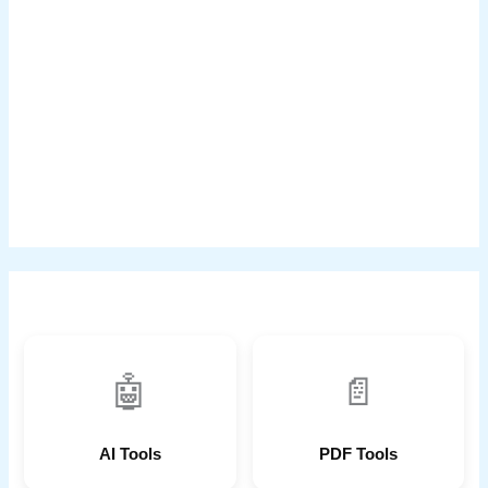
🤖
📄
AI Tools
PDF Tools