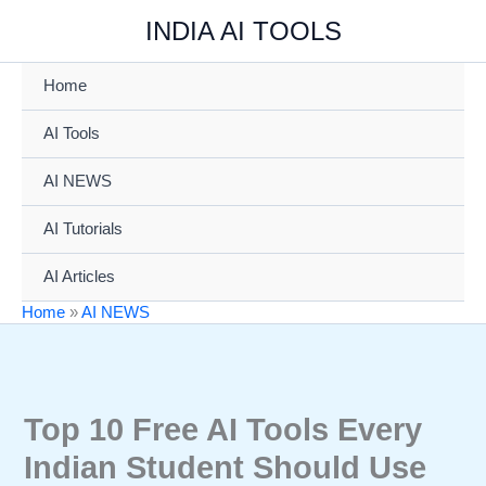
Skip
INDIA AI TOOLS
to
content
Home
AI Tools
AI NEWS
AI Tutorials
AI Articles
Home
»
AI NEWS
Top 10 Free AI Tools Every
Indian Student Should Use