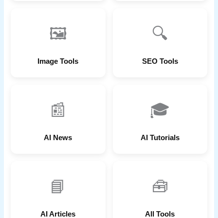
🖼
🔍
Image Tools
SEO Tools
📰
🎓
AI News
AI Tutorials
📘
🧰
AI Articles
All Tools