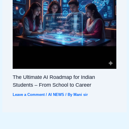
The Ultimate AI Roadmap for Indian
Students – From School to Career
Leave a Comment
/
AI NEWS
/ By
Mani sir