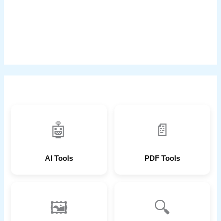
🤖
📄
AI Tools
PDF Tools
🖼
🔍