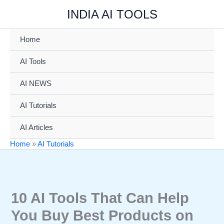
Skip
INDIA AI TOOLS
to
content
Home
AI Tools
AI NEWS
AI Tutorials
AI Articles
Home
»
AI Tutorials
10 AI Tools That Can Help
You Buy Best Products on